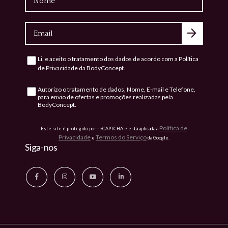
Email
Li, e aceito o tratamento dos dados de acordo com a
Política
Consentimento
de Privacidade
da BodyConcept.
Autorizo o tratamento de dados, Nome, E-mail e Telefone,
Consentimento
para envio de ofertas e promoções realizadas pela
BodyConcept.
Política de
Este site é protegido por reCAPTCHA e está aplicada a
Privacidade
Termos do Serviço
e
da Google.
Siga-nos