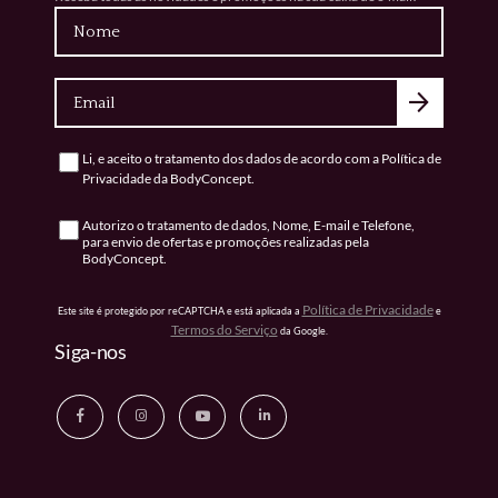
Nome
Email
Li, e aceito o tratamento dos dados de acordo com a
Política de
Consentimento
Privacidade
da BodyConcept.
Autorizo o tratamento de dados, Nome, E-mail e Telefone,
Consentimento
para envio de ofertas e promoções realizadas pela
BodyConcept.
Política de Privacidade
Este site é protegido por reCAPTCHA e está aplicada a
e
Termos do Serviço
da Google.
Siga-nos