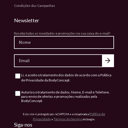
Condições das Campanhas
Newsletter
Receba todas as novidades e promoções na sua caixa de e-mail!
Nome
Email
Li, e aceito o tratamento dos dados de acordo com a
Política
Consentimento
de Privacidade
da BodyConcept.
Autorizo o tratamento de dados, Nome, E-mail e Telefone,
Consentimento
para envio de ofertas e promoções realizadas pela
BodyConcept.
Política de
Este site é protegido por reCAPTCHA e está aplicada a
Privacidade
Termos do Serviço
e
da Google.
Siga-nos