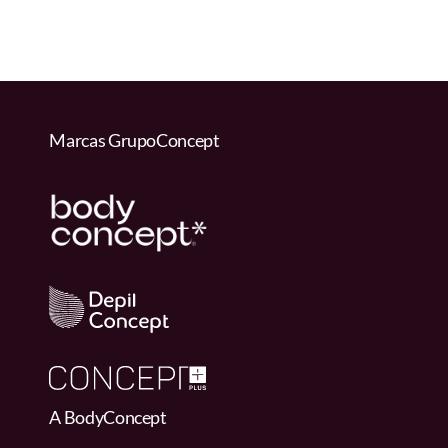
Marcas GrupoConcept
A BodyConcept