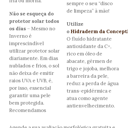
fria ou morna.
sempre o seu “disco
de limpeza” à mão!
Não se esqueça do
protetor solar todos
Utilize
os dias
– Mesmo no
o
Hidraderm
da
Concept
Inverno é
O fluído hidratante
imprescindível
antioxidante da C+,
utilizar protetor solar
rico em óleo de
diariamente. Em dias
abacate, gérmen de
nublados e frios, o sol
trigo e jojoba, melhora
não deixa de emitir
a barreira da pele,
raios UVA e UVB, é,
reduz a perda de água
por isso, essencial
trans-epidérmica e
garantir uma pele
atua como agente
bem protegida.
antienvelhecimento.
Recomendamos
Agende a sua avaliação morfológica gratuita e