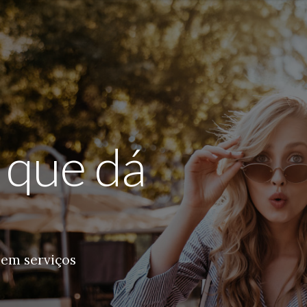
 que dá
 em serviços