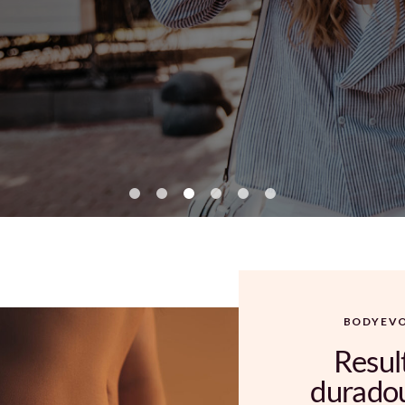
BODYEV
Resul
durado