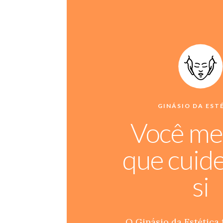
GINÁSIO DA EST
Você me
que cuid
si
O Ginásio da Estética 