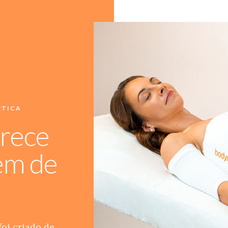
ÉTICA
rece
em de
foi criado de