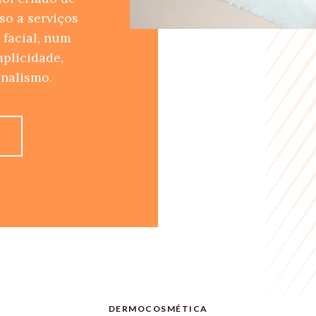
sso a serviços
 facial, num
plicidade,
onalismo.
S
DERMOCOSMÉTICA