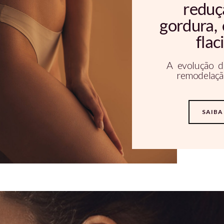
reduç
gordura, 
flac
A evolução d
remodelaçã
SAIBA