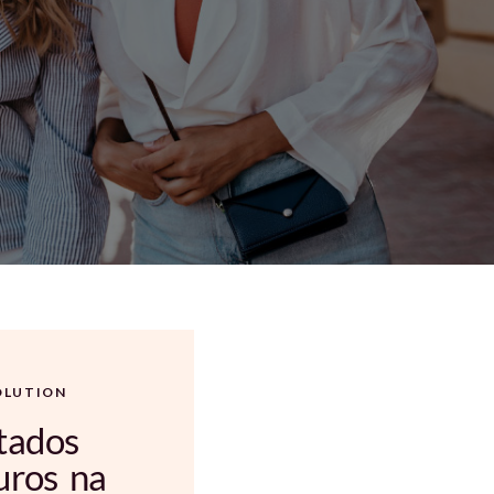
OLUTION
tados
uros na